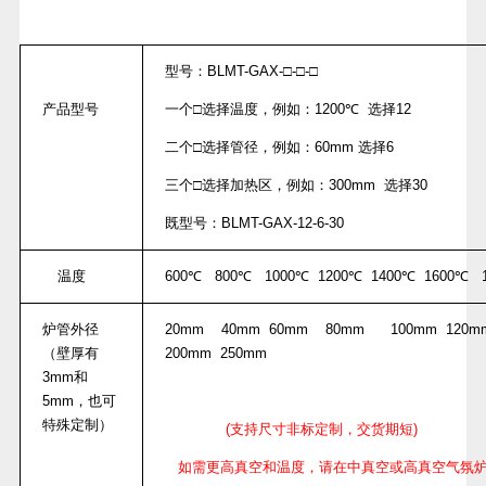
型号：
BLMT-GAX-
□
-
□
-
□
产品型号
一个□选择温度，例如：
1200
℃
选择
12
二个□选择管径，例如：
60mm
选择
6
三个□选择加热区，例如：
300mm
选择
30
既型号：
BLMT-GAX-12-6-30
温度
600
℃
800
℃
1000
℃
1200
℃
1400
℃
1600
℃
1
炉管外径
20mm 40mm 60mm 80mm 100mm 120
（壁厚有
200mm 250mm
3mm
和
5mm
，也可
特殊定制）
(
支持尺寸非标定制，交货期短
)
如需更高真空和温度，请在中真空或高真空气氛