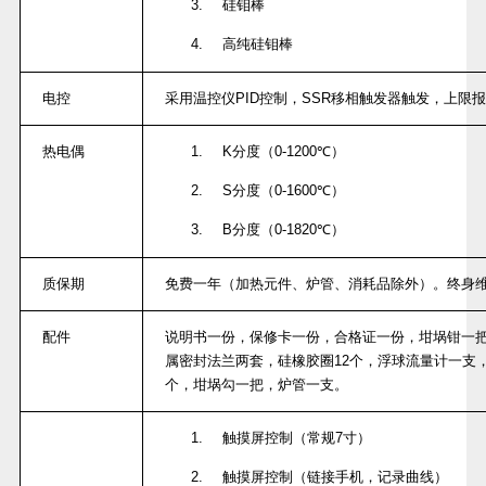
3.
硅钼棒
4.
高纯硅钼棒
电控
采用温控仪
PID
控制，
SSR
移相触发器触发，上限报
热电偶
1.
K
分度（
0-1200
℃）
2.
S
分度（
0-1600
℃）
3.
B
分度（
0-1820
℃）
质保期
免费一年（加热元件、炉管、消耗品除外）。终身
配件
说明书一份，保修卡一份，合格证一份，坩埚钳一
属密封法兰两套，硅橡胶圈
12
个，浮球流量计一支
个，坩埚勾一把，炉管一支。
1.
触摸屏控制（常规
7
寸）
2.
触摸屏控制（链接手机，记录曲线）