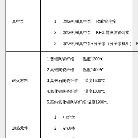
真空泵
1.
单级机械真空泵
软胶管连接
2.
双级机械真空泵
KF
金属波纹管链接
3.
双级机械真空泵
+
分子泵（分子泵机组）
K
1.
普铝陶瓷纤维
温度
1200
℃
2.
高铝陶瓷纤维
温度
1400
℃
耐火材料
3.
莫来石陶瓷纤维
温度
1600
℃
4.
氧化铝陶瓷纤维
温度
1800
℃
5.
高纯氧化铝陶瓷纤维
温度
1900
℃
1.
电炉丝
加热元件
2.
硅碳棒