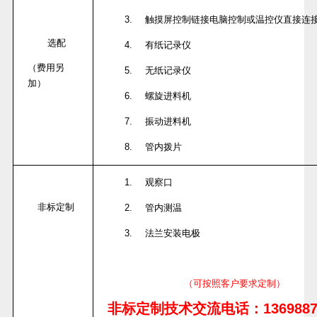
3.
触摸屏控制链接电脑控制或温控仪直接连
选配
4.
有纸记录仪
（费用另
5.
无纸记录仪
加）
6.
螺旋进料机
7.
振动进料机
8.
管内拨片
1.
观察口
非标定制
2.
管内测温
3.
法兰安装电极
（可按照客户要求定制）
非标定制技术交流电话：
136988