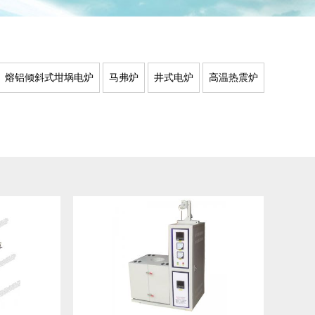
熔铝倾斜式坩埚电炉
马弗炉
井式电炉
高温热震炉