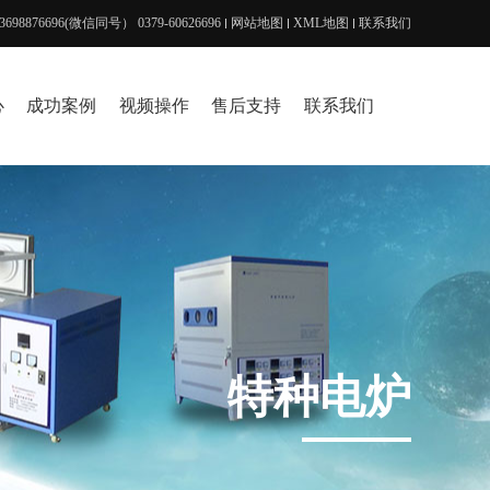
8876696(微信同号） 0379-60626696
网站地图
XML地图
联系我们
心
成功案例
视频操作
售后支持
联系我们
特种电炉