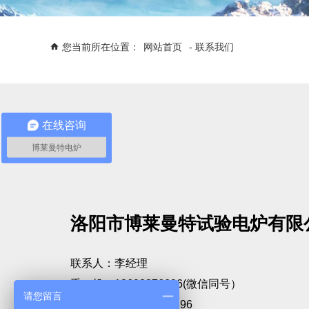
您当前所在位置：
- 联系我们
网站首页
在线咨询
博莱曼特电炉
洛阳市博莱曼特试验电炉有限
联系人：李经理
手 机：13698876696(微信同号）
请您留言
电 话：0379-60626696