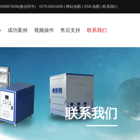
8876696(微信同号） 0379-60626696
网站地图
XML地图
联系我们
心
成功案例
视频操作
售后支持
联系我们
联系我们