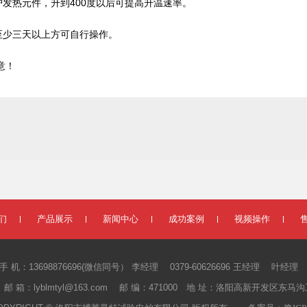
护发热元件，升到400度以后可提高升温速率。
至少三天以上方可自行操作。
意！
们
产品展示
新闻中心
成功案例
视频操作
手 机：13698876696(微信同号） 李经理
0379-60626696 王经理
叶经理
邮 箱：lyblmtyl@163.com
邮 编：471000
地 址：洛阳高新开发区东马沟